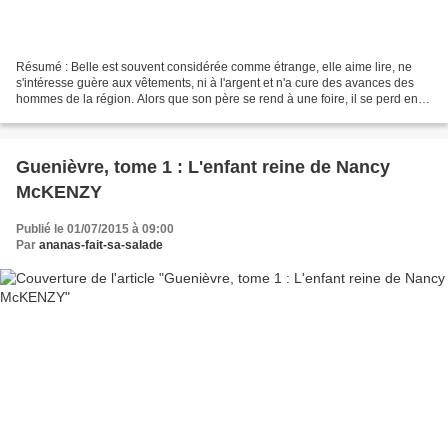
Résumé : Belle est souvent considérée comme étrange, elle aime lire, ne
s'intéresse guère aux vêtements, ni à l'argent et n'a cure des avances des
hommes de la région. Alors que son père se rend à une foire, il se perd en
forêt et trouve refuge dans un...
Guenièvre, tome 1 : L'enfant reine de Nancy
McKENZY
Publié le 01/07/2015 à 09:00
Par
ananas-fait-sa-salade