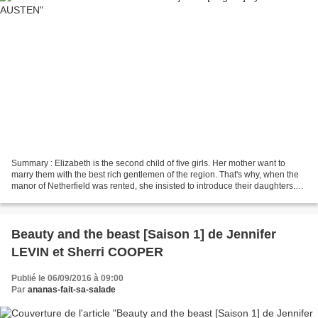
Summary : Elizabeth is the second child of five girls. Her mother want to
marry them with the best rich gentlemen of the region. That's why, when the
manor of Netherfield was rented, she insisted to introduce their daughters.
Mr. Bingley and Jane, the...
Beauty and the beast [Saison 1] de Jennifer
LEVIN et Sherri COOPER
Publié le 06/09/2016 à 09:00
Par
ananas-fait-sa-salade