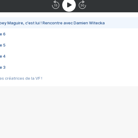
bey Maguire, c'est lui ! Rencontre avec Damien Witecka
e 6
e 5
e 4
e 3
s créatrices de la VF !
e 2
e 1
e Mektoub My Love arrive enfin ! Rencontre avec Shaïn Boumedine et Sal
i : après Toni en famille
elle réalise le bouleversant Dites lui que je l'aime