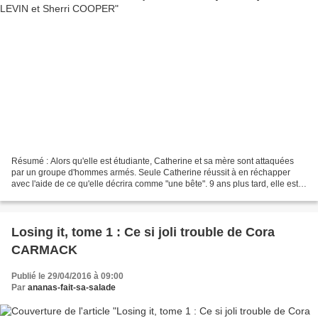
Résumé : Alors qu'elle est étudiante, Catherine et sa mère sont attaquées
par un groupe d'hommes armés. Seule Catherine réussit à en réchapper
avec l'aide de ce qu'elle décrira comme "une bête". 9 ans plus tard, elle est
devenue flic et enquête sur un...
Losing it, tome 1 : Ce si joli trouble de Cora
CARMACK
Publié le 29/04/2016 à 09:00
Par
ananas-fait-sa-salade