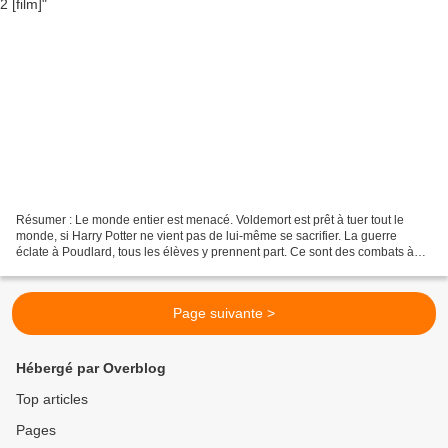
Résumer : Le monde entier est menacé. Voldemort est prêt à tuer tout le
monde, si Harry Potter ne vient pas de lui-même se sacrifier. La guerre
éclate à Poudlard, tous les élèves y prennent part. Ce sont des combats à
mort, personne n'est à l'abri. Harry...
Page suivante >
Hébergé par Overblog
Top articles
Pages