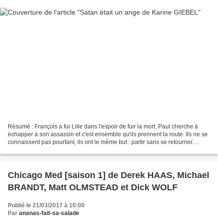
Résumé : François a fui Lille dans l'espoir de fuir la mort, Paul cherche à
échapper à son assassin et c'est ensemble qu'ils prennent la route. Ils ne se
connaissent pas pourtant, ils ont le même but : partir sans se retourner.
Pourquoi fuient-ils ? Arriveront-ils...
Chicago Med [saison 1] de Derek HAAS, Michael
BRANDT, Matt OLMSTEAD et Dick WOLF
Publié le 21/03/2017 à 10:00
Par
ananas-fait-sa-salade