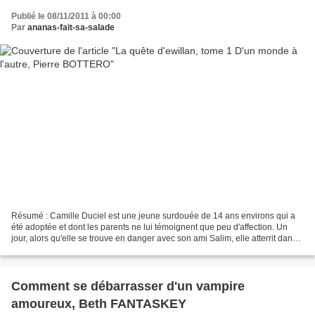
Publié le 08/11/2011 à 00:00
Par
ananas-fait-sa-salade
Résumé : Camille Duciel est une jeune surdouée de 14 ans environs qui a
été adoptée et dont les parents ne lui témoignent que peu d'affection. Un
jour, alors qu'elle se trouve en danger avec son ami Salim, elle atterrit dans
un endroit qu'elle ne connaît...
Comment se débarrasser d'un vampire
amoureux, Beth FANTASKEY