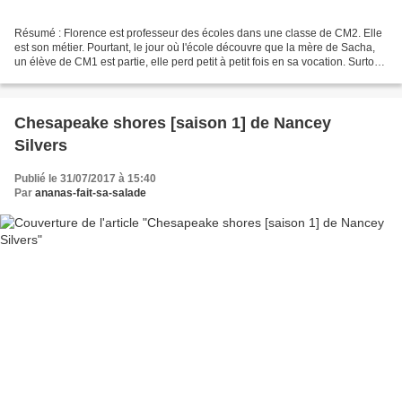
Résumé : Florence est professeur des écoles dans une classe de CM2. Elle
est son métier. Pourtant, le jour où l'école découvre que la mère de Sacha,
un élève de CM1 est partie, elle perd petit à petit fois en sa vocation. Surtout
que son fils, Denis qui...
Chesapeake shores [saison 1] de Nancey
Silvers
Publié le 31/07/2017 à 15:40
Par
ananas-fait-sa-salade