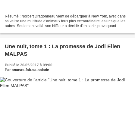
Résumé : Norbert Dragonneau vient de débarquer à New York, avec dans
sa valise une multitude d'animaux tous plus extraordinaire les uns que les
autres. Seulement voilà, son Niffleur a décidé d'en sortir, provoquant
quelques petits problèmes en ville....
Une nuit, tome 1 : La promesse de Jodi Ellen
MALPAS
Publié le 20/05/2017 à 09:00
Par
ananas-fait-sa-salade