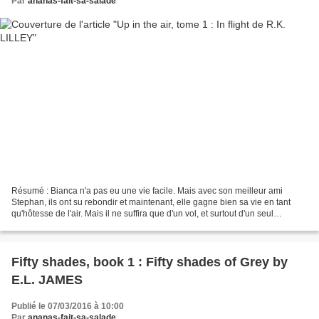
Par
ananas-fait-sa-salade
Résumé : Bianca n'a pas eu une vie facile. Mais avec son meilleur ami
Stephan, ils ont su rebondir et maintenant, elle gagne bien sa vie en tant
qu'hôtesse de l'air. Mais il ne suffira que d'un vol, et surtout d'un seul
passage pour que certaines de ses...
Fifty shades, book 1 : Fifty shades of Grey by
E.L. JAMES
Publié le 07/03/2016 à 10:00
Par
ananas-fait-sa-salade