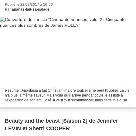
Publié le 22/03/2017 à 10:00
Par
ananas-fait-sa-salade
Résumé : Anastasia a fuit Christian, malgré tout, elle ne peut l'oublier. La vie
n'a plus la même saveur. Mais voilà qu'il arrive pendant qu'elle assiste à
l'exposition de son ami José, il veut tout recommencer, mais cette fois-ci sans
règle et sans châtiment....
Beauty and the beast [Saison 2] de Jennifer
LEVIN et Sherri COOPER