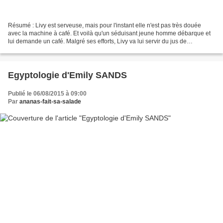
Résumé : Livy est serveuse, mais pour l'instant elle n'est pas très douée
avec la machine à café. Et voilà qu'un séduisant jeune homme débarque et
lui demande un café. Malgré ses efforts, Livy va lui servir du jus de
chaussette, ce que son client va s'empresser...
Egyptologie d'Emily SANDS
Publié le 06/08/2015 à 09:00
Par
ananas-fait-sa-salade