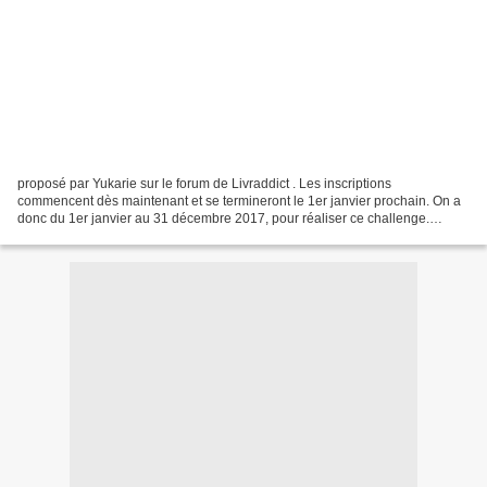
proposé par Yukarie sur le forum de Livraddict . Les inscriptions
commencent dès maintenant et se termineront le 1er janvier prochain. On a
donc du 1er janvier au 31 décembre 2017, pour réaliser ce challenge.
L'objectif ? Avoir lu tous les livres de sa...