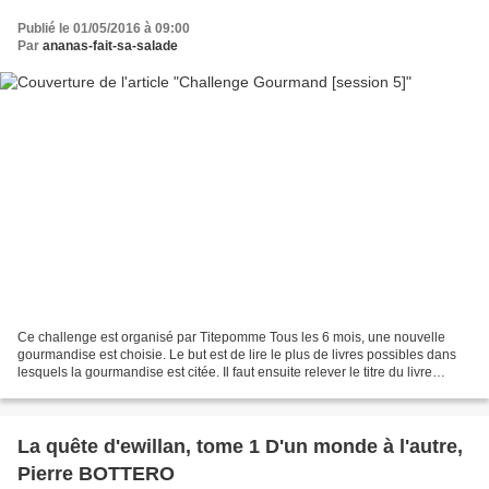
Publié le 01/05/2016 à 09:00
Par
ananas-fait-sa-salade
Ce challenge est organisé par Titepomme Tous les 6 mois, une nouvelle
gourmandise est choisie. Le but est de lire le plus de livres possibles dans
lesquels la gourmandise est citée. Il faut ensuite relever le titre du livre
(roman, album, BD, manga ou...
La quête d'ewillan, tome 1 D'un monde à l'autre,
Pierre BOTTERO