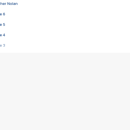
pher Nolan
e 6
e 5
e 4
e 3
s créatrices de la VF !
e 2
e 1
e Mektoub My Love arrive enfin ! Rencontre avec Shaïn Boumedine et Sal
i : après Toni en famille
elle réalise le bouleversant Dites lui que je l'aime
ais ! Rencontre autour de Vie privée de Rebecca Zlotowski
 de Marguerite, Grave... Rencontre avec Ella Rumpf