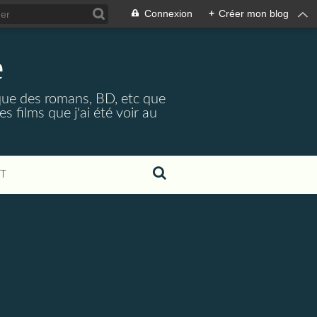
Connexion
+
Créer mon blog
e
é que des romans, BD, etc que
 films que j'ai été voir au
T