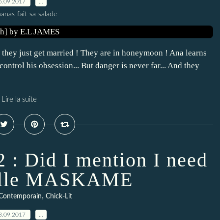
5.09.2017
…
anas-fait-sa-salade
 they just get married ! They are in honeymoon ! Ana learns
 control his obsession... But danger is never far... And they
Lire la suite
2 : Did I mention I need
telle MASKAME
,
Contemporain
Chick-Lit
3.09.2017
…