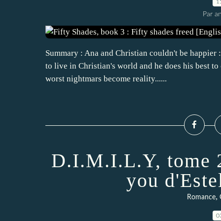
1
Par an
Summary : Ana and Christian couldn't be happier :
to live in Christian's world and he does his best to
worst nightmars become reality......
D.I.M.I.L.Y, tome 
you d'Es
,
Romance
0