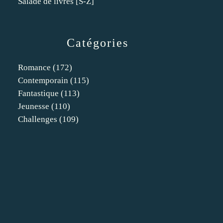
Salade de livres [S-Z]
Catégories
Romance
(172)
Contemporain
(115)
Fantastique
(113)
Jeunesse
(110)
Challenges
(109)