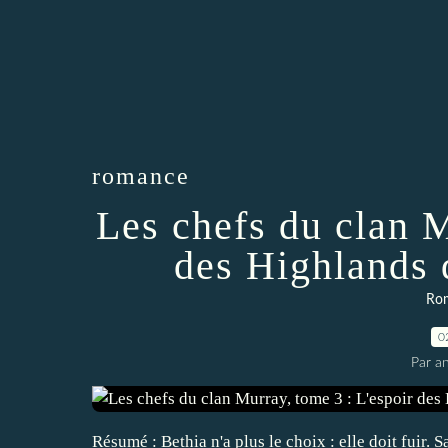
romance
Les chefs du clan M
des Highland
Ro
0
Par an
Résumé : Bethia n'a plus le choix : elle doit fuir. 