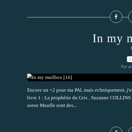
In my 
2
Par an
Encore un +2 pour ma PAl, mais echniquement, j'en a
livre 1 : La prophétie du Gris , Suzanne COLLINS : P
soeur Moufle sont des...