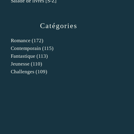
Salade de livres [S-Z]
Catégories
Romance
(172)
Contemporain
(115)
Fantastique
(113)
Jeunesse
(110)
Challenges
(109)