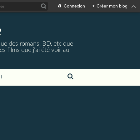
Connexion
+
Créer mon blog
e
é que des romans, BD, etc que
 films que j'ai été voir au
T