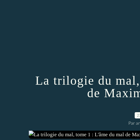
La trilogie du mal
de Max
2
Par an