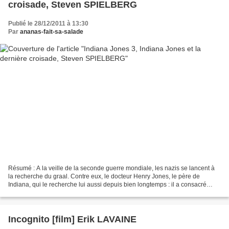
croisade, Steven SPIELBERG
Publié le 28/12/2011 à 13:30
Par
ananas-fait-sa-salade
Résumé : A la veille de la seconde guerre mondiale, les nazis se lancent à
la recherche du graal. Contre eux, le docteur Henry Jones, le père de
Indiana, qui le recherche lui aussi depuis bien longtemps : il a consacré
toute sa vie au graal. Quand son...
Incognito [film] Erik LAVAINE