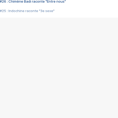
#26 : Chimène Badi raconte "Entre nous"
#25 : Indochine raconte "3e sexe"
#24 : Zaho raconte "C'est chelou"
#23 : Patrick Bruel raconte "Au café des délices"
#22 : Kyo raconte "Le chemin"
#21 : Nolwenn Leroy raconte "Cassé"
#20 : Patrick Hernandez raconte "Born to be alive"
#19 : Lorie raconte "Près de moi"
#18 : Michael Jones raconte "A nos actes manqués" (avec Jean-Jacque
#17 : Khaled raconte "Aïcha"
#16 : Corneille raconte "Parce qu'on vient de loin"
#15 : Indochine raconte "L'aventurier"
14 : Lorie raconte "Sur un air latino"