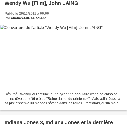
Wendy Wu [Film], John LAING
Publié le 29/12/2011 à 00:00
Par
ananas-fait-sa-salade
Résumé : Wendy Wu est une jeune lycéenne populaire d'origine chinoise,
qui ne rêve que d'être élue "Reine du bal du printemps". Mais voilà, Jessica,
sa pire ennemie lui met des bâtons dans les roues. C'est alors, qu'un moine
bouddhiste débarque de chine...
Indiana Jones 3, Indiana Jones et la dernière