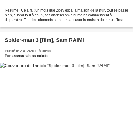
Résumé : Cela fait un mois que Zoey est à la maison de la nuit, tout se passe
bien, quand tout à coup, ses anciens amis humains commencent à
disparaître. Tous les éléments semblent accuser la maison de la nuit. Tout ça
ne sent pas bon. En plus Neferet...
Spider-man 3 [film], Sam RAIMI
Publié le 23/12/2011 à 00:00
Par
ananas-fait-sa-salade