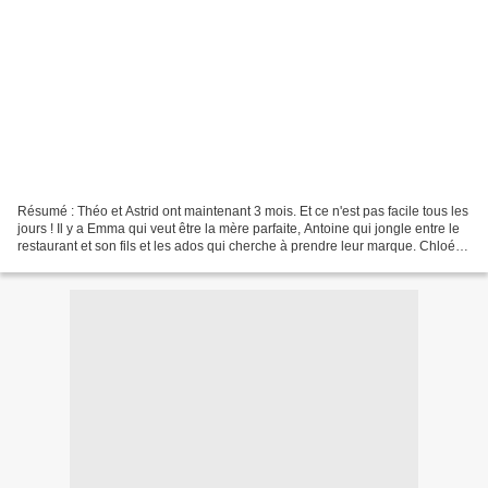
Résumé : Théo et Astrid ont maintenant 3 mois. Et ce n'est pas facile tous les
jours ! Il y a Emma qui veut être la mère parfaite, Antoine qui jongle entre le
restaurant et son fils et les ados qui cherche à prendre leur marque. Chloé
trouve que Benjamain...