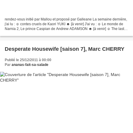
rendez-vous initié par Mallou et proposé par Galleane La semaine dernière,
j'ai lu : ☺ contes cruels de Kaori YUKI ☻ [à venir] J'ai vu : ☺ Le monde de
Narnia 2, Le prince Caspian de Andrew ADAMSON ☻ [à venir] ☺ The last
day de JK YOUNG ☻ [à venir] Cette...
Desperate Housewife [saison 7], Marc CHERRY
Publié le 25/12/2011 à 00:00
Par
ananas-fait-sa-salade