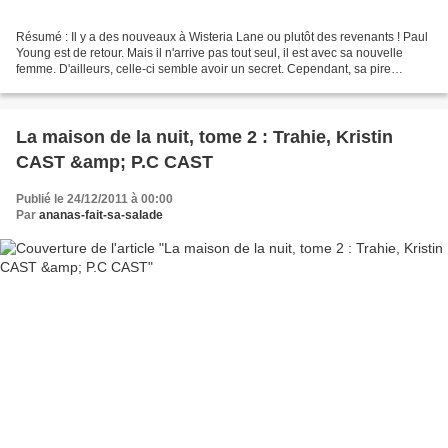
Résumé : Il y a des nouveaux à Wisteria Lane ou plutôt des revenants ! Paul
Young est de retour. Mais il n'arrive pas tout seul, il est avec sa nouvelle
femme. D'ailleurs, celle-ci semble avoir un secret. Cependant, sa pire
ennemis est aussi là : Félicia....
La maison de la nuit, tome 2 : Trahie, Kristin
CAST &amp; P.C CAST
Publié le 24/12/2011 à 00:00
Par
ananas-fait-sa-salade