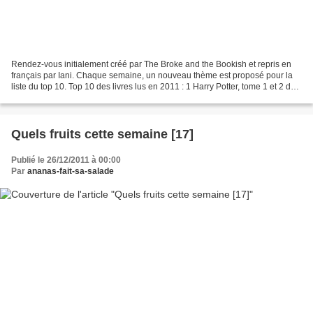
Rendez-vous initialement créé par The Broke and the Bookish et repris en
français par Iani. Chaque semaine, un nouveau thème est proposé pour la
liste du top 10. Top 10 des livres lus en 2011 : 1 Harry Potter, tome 1 et 2 de
J.K ROWLING : Je dois dire...
Quels fruits cette semaine [17]
Publié le 26/12/2011 à 00:00
Par
ananas-fait-sa-salade