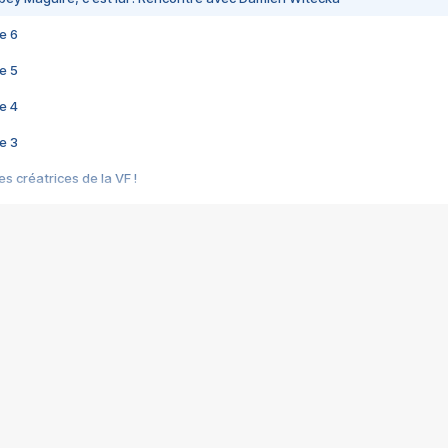
e 6
e 5
e 4
e 3
s créatrices de la VF !
e 2
e 1
e Mektoub My Love arrive enfin ! Rencontre avec Shaïn Boumedine et Sal
i : après Toni en famille
elle réalise le bouleversant Dites lui que je l'aime
ais ! Rencontre autour de Vie privée de Rebecca Zlotowski
 de Marguerite, Grave... Rencontre avec Ella Rumpf