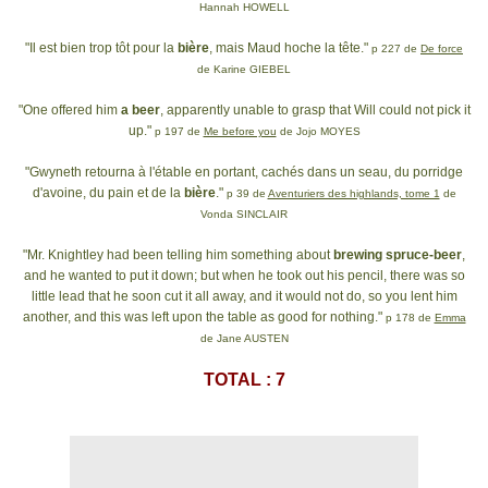
Hannah HOWELL
"Il est bien trop tôt pour la
bière
, mais Maud hoche la tête."
p 227 de
De force
de Karine GIEBEL
"One offered him
a beer
, apparently unable to grasp that Will could not pick it
up."
p 197 de
Me before you
de Jojo MOYES
"Gwyneth retourna à l'étable en portant, cachés dans un seau, du porridge
d'avoine, du pain et de la
bière
."
p 39 de
Aventuriers des highlands, tome 1
de
Vonda SINCLAIR
"Mr. Knightley had been telling him something about
brewing spruce-beer
,
and he wanted to put it down; but when he took out his pencil, there was so
little lead that he soon cut it all away, and it would not do, so you lent him
another, and this was left upon the table as good for nothing."
p 178 de
Emma
de Jane AUSTEN
TOTAL : 7