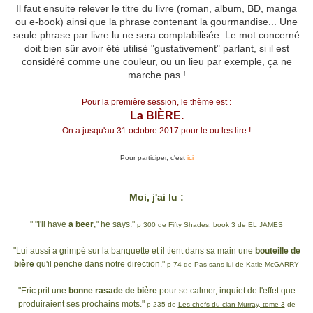
Il faut ensuite relever le titre du livre (roman, album, BD, manga
ou e-book) ainsi que la phrase contenant la gourmandise... Une
seule phrase par livre lu ne sera comptabilisée. Le mot concerné
doit bien sûr avoir été utilisé "gustativement" parlant, si il est
considéré comme une couleur, ou un lieu par exemple, ça ne
marche pas !
Pour la première session, le thème est :
La BIÈRE.
On a jusqu'au 31 octobre 2017 pour le ou les lire !
Pour participer, c'est
ici
Moi, j'ai lu :
" "I'll have
a beer
," he says."
p 300 de
Fifty Shades, book 3
de EL JAMES
"Lui aussi a grimpé sur la banquette et il tient dans sa main une
bouteille de
bière
qu'il penche dans notre direction."
p 74 de
Pas sans lui
de Katie McGARRY
"Eric prit une
bonne rasade de bière
pour se calmer, inquiet de l'effet que
produiraient ses prochains mots."
p 235 de
Les chefs du clan Murray, tome 3
de